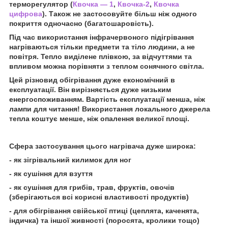
терморегулятор (
Квочка — 1
,
Квочка-2
,
Квочка
цифрова
). Також не застосовуйте більш ніж одного
покриття одночасно (багатошаровість).
Під час використання інфрачервоного підігрівання
нагріваються тільки предмети та тіло людини, а не
повітря. Тепло виділене плівкою, за відчуттями та
впливом можна порівняти з теплом сонячного світла.
Цей різновид обігрівання дуже економічний в
експлуатації. Він вирізняється дуже низьким
енергоспоживанням. Вартість експлуатації менша, ніж
лампи для читання! Використання локального джерела
тепла коштує менше, ніж опалення великої площі.
Сфера застосування цього нагрівача дуже широка:
- як зігрівальний килимок для ног
- як сушіння для взуття
- як сушіння для грибів, трав, фруктів, овочів
(зберігаються всі корисні властивості продуктів)
- для обігрівання свійської птиці (цеплята, каченята,
індичка) та іншої живності (поросята, кролики тощо)