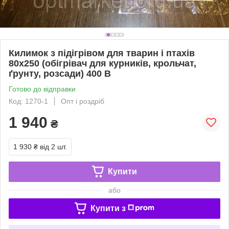
Килимок з підігрівом для тварин і птахів
80х250 (обігрівач для курників, крольчат,
ґрунту, розсади) 400 В
Готово до відправки
Код: 1270-1
Опт і роздріб
1 940
₴
1 930 ₴
від 2 шт.
Купити
або
Купити з