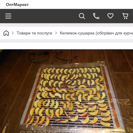
ОптМаркет
Товари та послуги
Килимок-сушарка (обігрівач для курчат