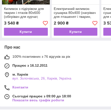
Килимок з підігрівом для
Електричний килимок-
Елек
тварин і птахів 80х600
сушарка 80х400 (нагрівач
суша
(обігрівач для курчат,
для пташенят і тварин,
для 
кроленят, ґрунту, розсади)
підігрів для двигуна) 640
суші
3 540
2 900
3 5
₴
₴
960 В
Вт
грибі
Купити
Купити
Про нас
100% позитивних з 76 відгуків за рік
Працює з 16.12.2011
м. Харків
вул. Золочівська, 26, Харків, Україна
Контакти
Сьогодні працює з 09:00 до 18:00
Показати весь графік роботи