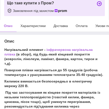
Що таке купити з Пром?
Замовлення під захистом
Опис
Характеристики
Доставка
Оплата
Умови п
Опис
Нагрівальний елемент -
інфрачервона нагрівальна
плівка
(в зборі), під будь-який кінцевий покриття
(ковролін, лінолеум, ламінат, фанера, картон, тирси и
т.д).
Поверхня плівки нагрівається до 55 градусів (робоча
температура з урахуванням тепловтрати 35-40 градусів).
Килимок вмикається безпосередньо в електричну
мережу 220 В.
Під час застосування як кінцеве покриття матеріалів із
низьким теплопровідністю (товстий килим, фанера,
циновка, пісок тощо), щоб уникнути перегрівання,
рекомендується під'єднання килимка через