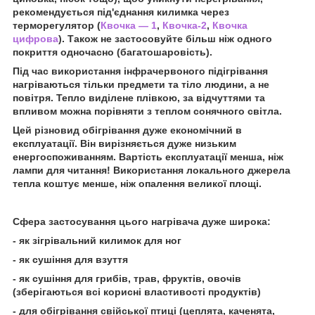
рекомендується під'єднання килимка через
терморегулятор (
Квочка — 1
,
Квочка-2
,
Квочка
цифрова
). Також не застосовуйте більш ніж одного
покриття одночасно (багатошаровість).
Під час використання інфрачервоного підігрівання
нагріваються тільки предмети та тіло людини, а не
повітря. Тепло виділене плівкою, за відчуттями та
впливом можна порівняти з теплом сонячного світла.
Цей різновид обігрівання дуже економічний в
експлуатації. Він вирізняється дуже низьким
енергоспоживанням. Вартість експлуатації менша, ніж
лампи для читання! Використання локального джерела
тепла коштує менше, ніж опалення великої площі.
Сфера застосування цього нагрівача дуже широка:
- як зігрівальний килимок для ног
- як сушіння для взуття
- як сушіння для грибів, трав, фруктів, овочів
(зберігаються всі корисні властивості продуктів)
- для обігрівання свійської птиці (цеплята, каченята,