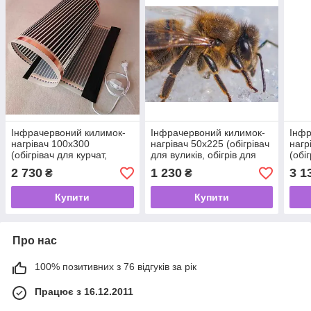
Інфрачервоний килимок-
Інфрачервоний килимок-
Інфр
нагрівач 100х300
нагрівач 50х225 (обігрівач
нагр
(обігрівач для курчат,
для вуликів, обігрів для
(обі
нагрівач для поросят,
бджіл) 225 Вт
обіг
2 730
1 230
3 1
₴
₴
кроликів) 600 Вт
Купити
Купити
Про нас
100% позитивних з 76 відгуків за рік
Працює з 16.12.2011