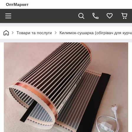
ОптМаркет
Товари та послуги
Килимок-сушарка (обігрівач для курчат