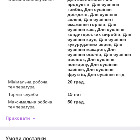
продуктів, Для сушіння
грибів, Для сушіння
дріжджів, Для сушіння
зелені, Для сушіння і
смаження горіхів, Для
сушіння каш, Для сушіння
кондитерських виробів, Для
сушіння круп, Для сушіння
кукурудзяних зерен, Для
сушіння макарон, Для
сушіння овочів, Для сушіння
висівок, Для сушіння
попкорну, Для сушіння
насіння, Для сушіння
фруктів, Для сушіння ягід
Мінімальна робоча
20 град.
температура
Термін служби
15 лет
Максимальна робоча
50 град.
температура
Приховати
Умови доставки