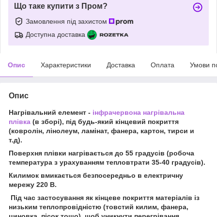
Що таке купити з Пром?
Замовлення під захистом
Доступна доставка
Опис
Характеристики
Доставка
Оплата
Умови п
Опис
Нагрівальний елемент -
інфрачервона нагрівальна
плівка
(в зборі), під будь-який кінцевий покриття
(ковролін, лінолеум, ламінат, фанера, картон, тирси и
т.д).
Поверхня плівки нагрівається до 55 градусів (робоча
температура з урахуванням тепловтрати 35-40 градусів).
Килимок вмикається безпосередньо в електричну
мережу 220 В.
Під час застосування як кінцеве покриття матеріалів із
низьким теплопровідністю (товстий килим, фанера,
циновка, пісок тощо), щоб уникнути перегрівання,