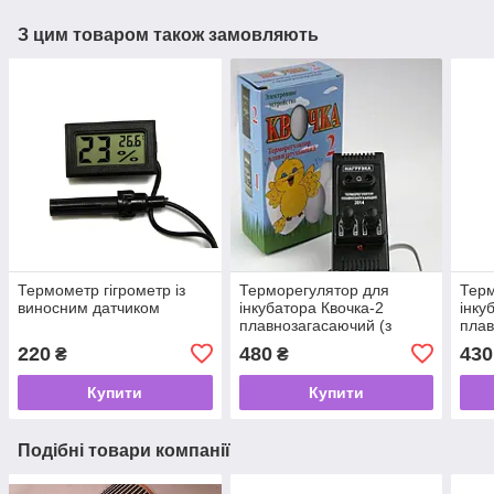
З цим товаром також замовляють
Термометр гігрометр із
Терморегулятор для
Терм
виносним датчиком
інкубатора Квочка-2
інку
плавнозагасаючий (з
плав
двома регулюваннями)
220
480
430
₴
₴
Купити
Купити
Подібні товари компанії