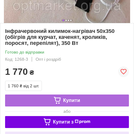
Інфрачервоний килимок-нагрівач 50х350
(обігрів для курчат, каченят, кроликів,
поросят, перепілят), 350 Вт
Готово до відправки
Код: 1268-3
Опт і роздріб
1 770
₴
1 760 ₴
від 2 шт.
Купити
або
Купити з