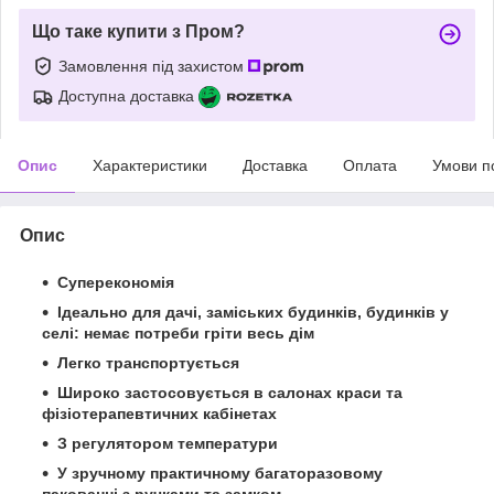
Що таке купити з Пром?
Замовлення під захистом
Доступна доставка
Опис
Характеристики
Доставка
Оплата
Умови п
Опис
Суперекономія
Ідеально для дачі, заміських будинків, будинків у
селі: немає потреби гріти весь дім
Легко транспортується
Широко застосовується в салонах краси та
фізіотерапевтичних кабінетах
З регулятором температури
У зручному практичному багаторазовому
пакованні з ручками та замком