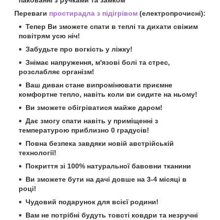
Переваги
простирадла з підігрівом
(електропрочисні):
Тепер Ви зможете спати в теплі та дихати свіжим
повітрям усю ніч!
Забудьте про вогкість у ліжку!
Знімає напруження, м'язові болі та стрес,
розслабляє організм!
Ваш диван стане випромінювати приємне
комфортне тепло, навіть коли ви сидите на ньому!
Ви зможете обігріватися майже даром!
Дає змогу спати навіть у приміщенні з
температурою приблизно 0 градусів!
Повна безпека завдяки новій австрійській
технології!
Покриття зі 100% натуральної бавовни тканини
Ви зможете бути на дачі довше на 3-4 місяці в
році!
Чудовий подарунок для всієї родини!
Вам не потрібні будуть товсті ковдри та незручні