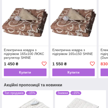
Електрична ковдра з
Електрична ковдра з
Елек
підігрівом 165х100 ЛЮКС
підігрівом 165х150 SHINE
піді
регулятор SHINE
(Dun
1 450
1 550
830
₴
₴
Купити
Купити
Акційні пропозиції та новинки
Топ продажів
–15%
Знижки
–15%