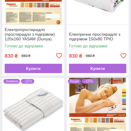
Електропростирадло
(простирадло з підігрівом)
Електричне простирадло з
120х160 YASAM (Dunya)
підігрівом 150х80 ТРІО
Готово до відправки
Готово до відправки
830
830
₴
₴
980 ₴
980 ₴
Купити
Купити
Знижка
–15%
Акція
–15%