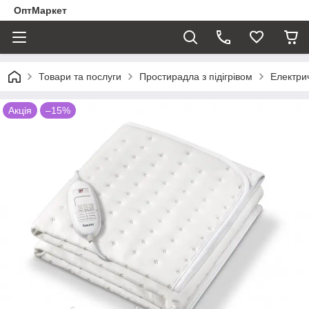
ОптМаркет
Товари та послуги
Простирадла з підігрівом
Електри
Акція
–15%