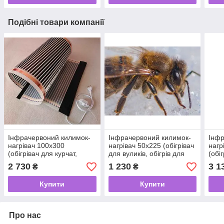
Подібні товари компанії
Інфрачервоний килимок-
Інфрачервоний килимок-
Інфр
нагрівач 100х300
нагрівач 50х225 (обігрівач
нагр
(обігрівач для курчат,
для вуликів, обігрів для
(обі
нагрівач для поросят,
бджіл) 225 Вт
обіг
2 730
1 230
3 1
₴
₴
кроликів) 600 Вт
Купити
Купити
Про нас