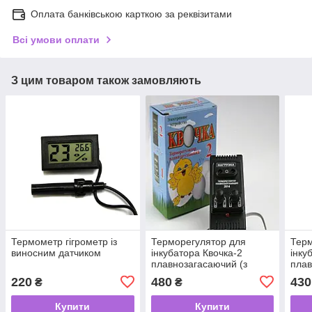
Оплата банківською карткою за реквізитами
Всі умови оплати
З цим товаром також замовляють
Термометр гігрометр із
Терморегулятор для
Терм
виносним датчиком
інкубатора Квочка-2
інку
плавнозагасаючий (з
плав
двома регулюваннями)
220
480
430
₴
₴
Купити
Купити