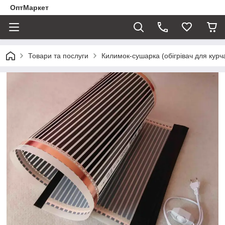
ОптМаркет
Товари та послуги
Килимок-сушарка (обігрівач для курчат