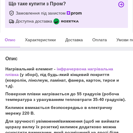
Що таке купити з Пром?
Замовлення під захистом
Доступна доставка
Опис
Характеристики
Доставка
Оплата
Умови п
Опис
Нагрівальний елемент -
інфрачервона нагрівальна
плівка
(у зборі), під будь-який кінцевий покриття
(ковролін, лінолеум, ламінат, фанера, картон, тирси и
т.д).
Поверхня плівки нагрівається до 55 градусів (робоча
температура з урахуванням тепловтрати 35-40 градусів).
Килимок вмикається безпосередньо в електричну
мережу 220 В.
Для зручності увімкнення/вимкнення (щоб не виймати
щоразу вилку їх розетки) килимок додатково можна
оснастити вимикачем, який розміщений на дроті біля