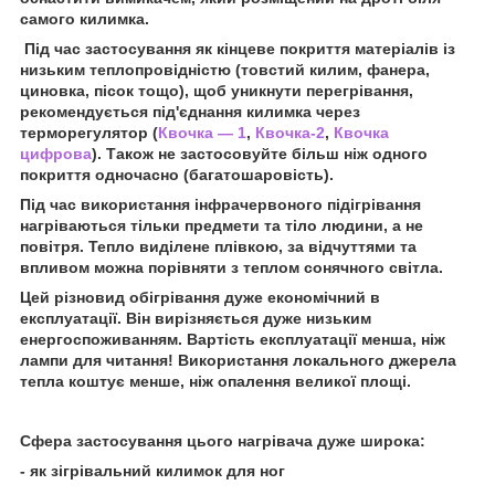
самого килимка.
Під час застосування як кінцеве покриття матеріалів із
низьким теплопровідністю (товстий килим, фанера,
циновка, пісок тощо), щоб уникнути перегрівання,
рекомендується під'єднання килимка через
терморегулятор (
Квочка — 1
,
Квочка-2
,
Квочка
цифрова
). Також не застосовуйте більш ніж одного
покриття одночасно (багатошаровість).
Під час використання інфрачервоного підігрівання
нагріваються тільки предмети та тіло людини, а не
повітря. Тепло виділене плівкою, за відчуттями та
впливом можна порівняти з теплом сонячного світла.
Цей різновид обігрівання дуже економічний в
експлуатації. Він вирізняється дуже низьким
енергоспоживанням. Вартість експлуатації менша, ніж
лампи для читання! Використання локального джерела
тепла коштує менше, ніж опалення великої площі.
Сфера застосування цього нагрівача дуже широка:
- як зігрівальний килимок для ног