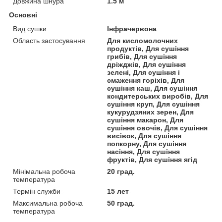
Довжина шнура
1.5 м
Основні
Вид сушки
Інфрачервона
Область застосування
Для кисломолочних
продуктів, Для сушіння
грибів, Для сушіння
дріжджів, Для сушіння
зелені, Для сушіння і
смаження горіхів, Для
сушіння каш, Для сушіння
кондитерських виробів, Для
сушіння круп, Для сушіння
кукурудзяних зерен, Для
сушіння макарон, Для
сушіння овочів, Для сушіння
висівок, Для сушіння
попкорну, Для сушіння
насіння, Для сушіння
фруктів, Для сушіння ягід
Мінімальна робоча
20 град.
температура
Термін служби
15 лет
Максимальна робоча
50 град.
температура