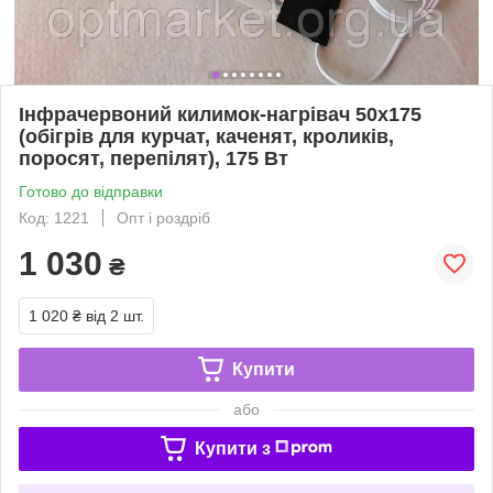
Інфрачервоний килимок-нагрівач 50х175
(обігрів для курчат, каченят, кроликів,
поросят, перепілят), 175 Вт
Готово до відправки
Код: 1221
Опт і роздріб
1 030
₴
1 020 ₴
від 2 шт.
Купити
або
Купити з