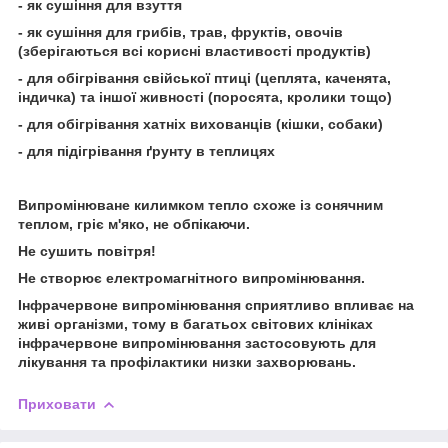
- як сушіння для взуття
- як сушіння для грибів, трав, фруктів, овочів
(зберігаються всі корисні властивості продуктів)
- для обігрівання свійської птиці (цеплята, каченята,
індичка) та іншої живності (поросята, кролики тощо)
- для обігрівання хатніх вихованців (кішки, собаки)
- для підігрівання ґрунту в теплицях
Випромінюване килимком тепло схоже із сонячним
теплом, гріє м'яко, не обпікаючи.
Не сушить повітря!
Не створює електромагнітного випромінювання.
Інфрачервоне випромінювання сприятливо впливає на
живі організми, тому в багатьох світових клініках
інфрачервоне випромінювання застосовують для
лікування та профілактики низки захворювань.
Приховати