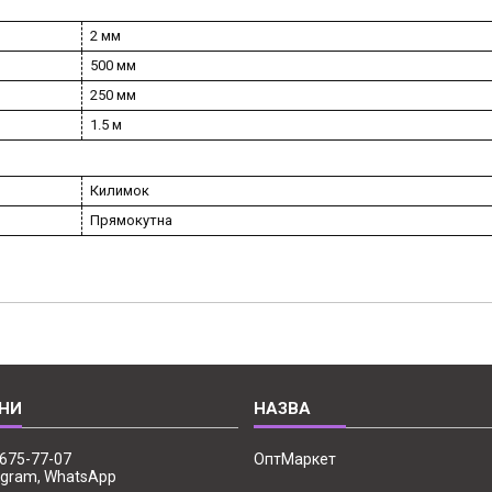
2 мм
500 мм
250 мм
1.5 м
Килимок
Прямокутна
 675-77-07
ОптМаркет
legram, WhatsApp