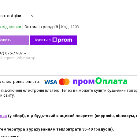
оптові ціни
о відправки
Оптом і в роздріб
Код:
1203
Купити
Купити з
97) 675-77-07
 Telegram, WhatsApp
ї підключені електронні платежі. Тепер ви можете купити будь-який това
и сайту.
івка
(у зборі), під будь-який кінцевий покриття (кирролін, лінолеум, 
температура з урахуванням тепловтрати 35-40 градусів).