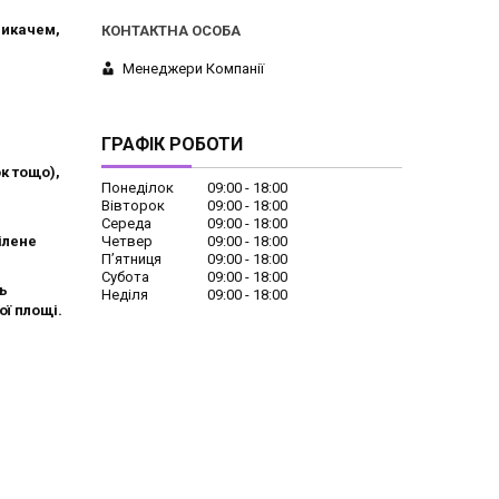
микачем,
Менеджери Компанії
ГРАФІК РОБОТИ
к тощо),
Понеділок
09:00
18:00
Вівторок
09:00
18:00
Середа
09:00
18:00
Четвер
09:00
18:00
ілене
Пʼятниця
09:00
18:00
Субота
09:00
18:00
ь
Неділя
09:00
18:00
ї площі.