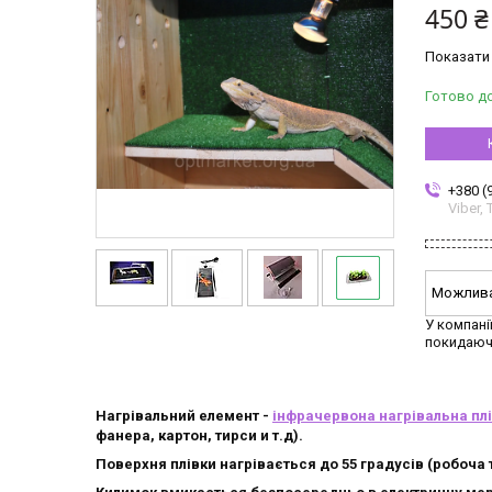
450 ₴
Показати 
Готово д
+380 (
Viber,
У компані
покидаюч
Нагрівальний елемент -
інфрачервона нагрівальна пл
фанера, картон, тирси и т.д).
Поверхня плівки нагрівається до 55 градусів (робоча 