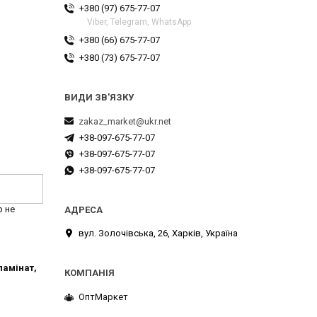
+380 (97) 675-77-07
Viber, Telegram, WhatsApp
+380 (66) 675-77-07
+380 (73) 675-77-07
zakaz_market@ukr.net
+38-097-675-77-07
+38-097-675-77-07
+38-097-675-77-07
р не
вул. Золочівська, 26, Харків, Україна
ламінат,
ОптМаркет