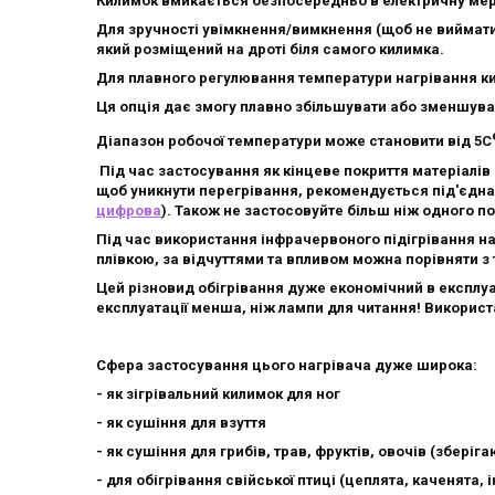
Килимок вмикається безпосередньо в електричну мер
Для зручності увімкнення/вимкнення (щоб не виймати
який розміщений на дроті біля самого килимка.
Для плавного регулювання температури нагрівання 
Ця опція дає змогу плавно збільшувати або зменшува
Діапазон робочої температури може становити від 5С
Під час застосування як кінцеве покриття матеріалів 
щоб уникнути перегрівання, рекомендується під'єдна
цифрова
). Також не застосовуйте більш ніж одного п
Під час використання інфрачервоного підігрівання наг
плівкою, за відчуттями та впливом можна порівняти з 
Цей різновид обігрівання дуже економічний в експлу
експлуатації менша, ніж лампи для читання! Викорис
Сфера застосування цього нагрівача дуже широка:
- як зігрівальний килимок для ног
- як сушіння для взуття
- як сушіння для грибів, трав, фруктів, овочів (зберіг
- для обігрівання свійської птиці (цеплята, каченята,