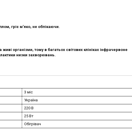
ом, гріє м'яко, не обпікаючи.
живі організми, тому в багатьох світових клініках інфрачервоне
ілактики низки захворювань.
3 міс
Україна
220 В
25 Вт
Обігрівач