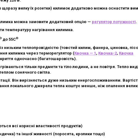
ежу 220 В.
 щоразу вилку їх розетки) килимок додатково можна оснастити ви
килимка можна замовити додатковий опцію —
регулятор потужності
.
ти температуру нагрівання килимка.
о
о
до 55С
із низьким теплопровідністю (товстий килим, фанера, циновка, пісо
ння килимка через терморегулятор (
Квочка — 1
,
Квочка-2
,
Квочка
окриття одночасно (багатошаровість).
ріваються тільки предмети та тіло людини, а не повітря. Тепло вид
теплом сонячного світла.
атації. Він вирізняється дуже низьким енергоспоживанням. Вартіст
тання локального джерела тепла коштує менше, ніж опалення велико
аються всі корисні властивості продуктів)
 індичка) та іншої живності (поросята, кролики тощо)