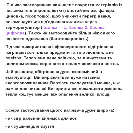
Під час застосування як кінцеве покриття матеріалів із
низьким теплопровідністю (товстий килим, фанера,
циновка, пісок тощо), щоб уникнути перегрівання,
рекомендується під'єднання килимка через
терморегулятор (
Квочка — 1
,
Квочка-2
,
Квочка
цифрова
). Також не застосовуйте більш ніж одного
покриття одночасно (багатошаровість).
Під час використання інфрачервоного підігрівання
нагріваються тільки предмети та тіло людини, а не
повітря. Тепло виділене плівкою, за відчуттями та
впливом можна порівняти з теплом сонячного світла.
Цей різновид обігрівання дуже економічний в
експлуатації. Він вирізняється дуже низьким
енергоспоживанням. Вартість експлуатації менша, ніж
лампи для читання! Використання локального джерела
тепла коштує менше, ніж опалення великої площі.
Сфера застосування цього нагрівача дуже широка:
- як зігрівальний килимок для ног
- як сушіння для взуття