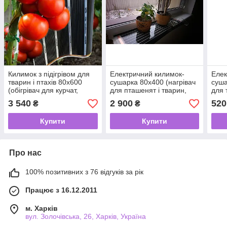
Килимок з підігрівом для
Електричний килимок-
Елек
тварин і птахів 80х600
сушарка 80х400 (нагрівач
суша
(обігрівач для курчат,
для пташенят і тварин,
для 
кроленят, ґрунту, розсади)
підігрів для двигуна) 640
підіг
3 540
2 900
520
₴
₴
960 В
Вт
Купити
Купити
Про нас
100% позитивних з 76 відгуків за рік
Працює з 16.12.2011
м. Харків
вул. Золочівська, 26, Харків, Україна