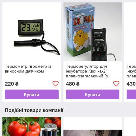
Термометр гігрометр із
Терморегулятор для
Терм
виносним датчиком
інкубатора Квочка-2
інку
плавнозагасаючий (з
плав
двома регулюваннями)
220
480
430
₴
₴
Купити
Купити
Подібні товари компанії