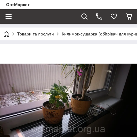
ОптМаркет
Товари та послуги
Килимок-сушарка (обігрівач для курчат