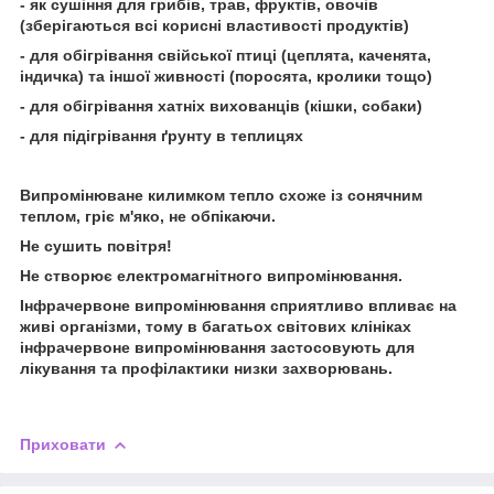
- як сушіння для грибів, трав, фруктів, овочів
(зберігаються всі корисні властивості продуктів)
- для обігрівання свійської птиці (цеплята, каченята,
індичка) та іншої живності (поросята, кролики тощо)
- для обігрівання хатніх вихованців (кішки, собаки)
- для підігрівання ґрунту в теплицях
Випромінюване килимком тепло схоже із сонячним
теплом, гріє м'яко, не обпікаючи.
Не сушить повітря!
Не створює електромагнітного випромінювання.
Інфрачервоне випромінювання сприятливо впливає на
живі організми, тому в багатьох світових клініках
інфрачервоне випромінювання застосовують для
лікування та профілактики низки захворювань.
Приховати