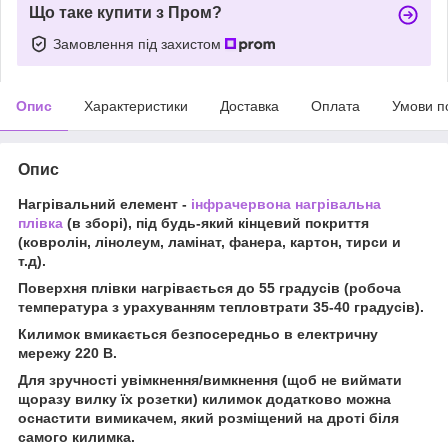
Що таке купити з Пром?
Замовлення під захистом
Опис
Характеристики
Доставка
Оплата
Умови п
Опис
Нагрівальний елемент -
інфрачервона нагрівальна
плівка
(в зборі), під будь-який кінцевий покриття
(ковролін, лінолеум, ламінат, фанера, картон, тирси и
т.д).
Поверхня плівки нагрівається до 55 градусів (робоча
температура з урахуванням тепловтрати 35-40 градусів).
Килимок вмикається безпосередньо в електричну
мережу 220 В.
Для зручності увімкнення/вимкнення (щоб не виймати
щоразу вилку їх розетки) килимок додатково можна
оснастити вимикачем, який розміщений на дроті біля
самого килимка.