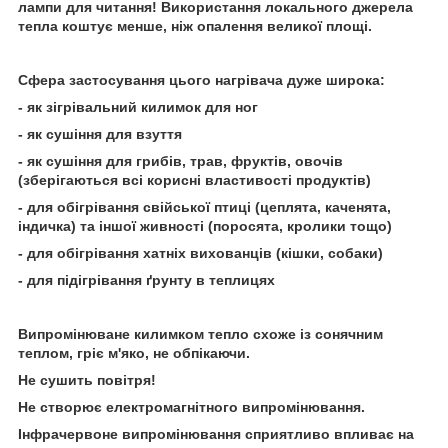
лампи для читання! Використання локального джерела
тепла коштує менше, ніж опалення великої площі.
Сфера застосування цього нагрівача дуже широка:
- як зігрівальний килимок для ног
- як сушіння для взуття
- як сушіння для грибів, трав, фруктів, овочів
(зберігаються всі корисні властивості продуктів)
- для обігрівання свійської птиці (цеплята, каченята,
індичка) та іншої живності (поросята, кролики тощо)
- для обігрівання хатніх вихованців (кішки, собаки)
- для підігрівання ґрунту в теплицях
Випромінюване килимком тепло схоже із сонячним
теплом, гріє м'яко, не обпікаючи.
Не сушить повітря!
Не створює електромагнітного випромінювання.
Інфрачервоне випромінювання сприятливо впливає на