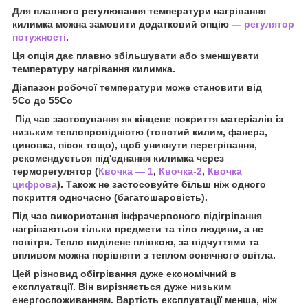
Для плавного регулювання температури нагрівання
килимка можна замовити додатковий опцію —
регулятор
потужності
.
Ця опція дає плавно збільшувати або зменшувати
температуру нагрівання килимка.
Діапазон робочої температури може становити від
5С
о
до 55С
о
Під час застосування як кінцеве покриття матеріалів із
низьким теплопровідністю (товстий килим, фанера,
циновка, пісок тощо), щоб уникнути перегрівання,
рекомендується під'єднання килимка через
терморегулятор (
Квочка — 1
,
Квочка-2
,
Квочка
цифрова
). Також не застосовуйте більш ніж одного
покриття одночасно (багатошаровість).
Під час використання інфрачервоного підігрівання
нагріваються тільки предмети та тіло людини, а не
повітря. Тепло виділене плівкою, за відчуттями та
впливом можна порівняти з теплом сонячного світла.
Цей різновид обігрівання дуже економічний в
експлуатації. Він вирізняється дуже низьким
енергоспоживанням. Вартість експлуатації менша, ніж