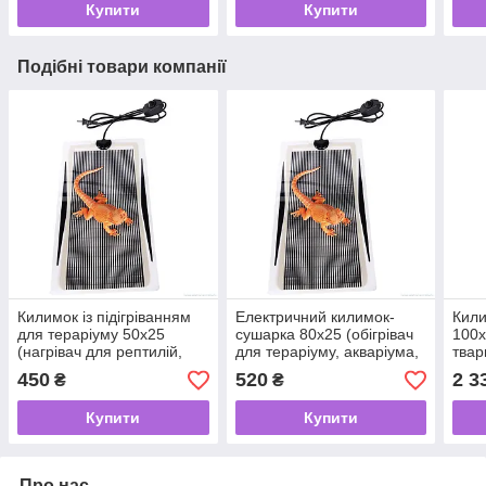
Купити
Купити
Подібні товари компанії
Килимок із підігріванням
Електричний килимок-
Кили
для тераріуму 50х25
сушарка 80х25 (обігрівач
100х
(нагрівач для рептилій,
для тераріуму, акваріума,
твар
равликів, ящірок, черепах,
підігрів для квітів) 40 Вт
піді
450
520
2 3
₴
₴
тритонів) 25 Вт
бочо
Купити
Купити
Про нас