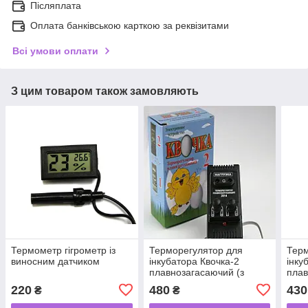
Післяплата
Оплата банківською карткою за реквізитами
Всі умови оплати
З цим товаром також замовляють
Термометр гігрометр із
Терморегулятор для
Терм
виносним датчиком
інкубатора Квочка-2
інку
плавнозагасаючий (з
плав
двома регулюваннями)
220
480
430
₴
₴