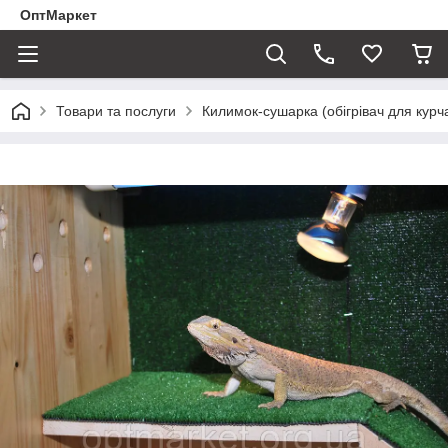
ОптМаркет
Товари та послуги
Килимок-сушарка (обігрівач для курчат