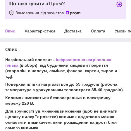
Що таке купити з Пром?
Замовлення під захистом
Опис
Характеристики
Доставка
Оплата
Умови п
Опис
Нагрівальний елемент -
інфрачервона нагрівальна
плівка
(в зборі), під будь-який кінцевий покриття
(ковролін, лінолеум, ламінат, фанера, картон, тирси и
т.д).
Поверхня плівки нагрівається до 55 градусів (робоча
температура з урахуванням тепловтрати 35-40 градусів).
Килимок вмикається безпосередньо в електричну
мережу 220 В.
Для зручності увімкнення/вимкнення (щоб не виймати
щоразу вилку їх розетки) килимок додатково можна
оснастити вимикачем, який розміщений на дроті біля
самого килимка.