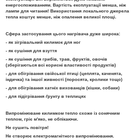
енергоспоживанням. Вартість експлуатації менша, ніж
лампи для читання! Використання локального джерела
тепла коштує менше, ніж опалення великої площі.
Сфера застосування цього нагрівача дуже широка:
- як зігрівальний килимок для ног
- як сушіння для взуття
- як сушіння для грибів, трав, фруктів, овочів
(зберігаються всі корисні властивості продуктів)
- для обігрівання свійської птиці (цеплята, каченята,
індичка) та іншої живності (поросята, кролики тощо)
- для обігрівання хатніх вихованців (кішки, собаки)
- для підігрівання ґрунту в теплицях
Випромінюване килимком тепло схоже із сонячним
теплом, гріє м'яко, не обпікаючи.
Не сушить повітря!
Не створює електромагнітного випромінювання.