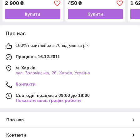
підігрів для двигуна) 640
сушарка для фруктів,
піді
2 900
450
1 6
₴
₴
Вт
грибів, ягід) 25 Вт
Вт
Купити
Купити
Про нас
100% позитивних з 76 відгуків за рік
Працює з 16.12.2011
м. Харків
вул. Золочівська, 26, Харків, Україна
Контакти
Сьогодні працює з 09:00 до 18:00
Показати весь графік роботи
Про нас
Контакти