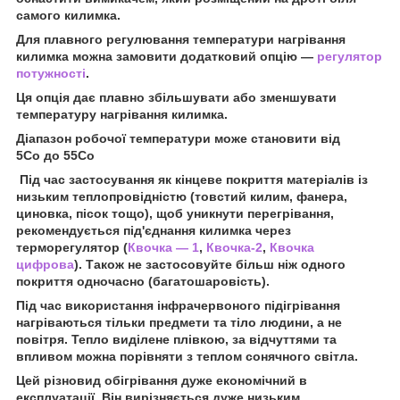
самого килимка.
Для плавного регулювання температури нагрівання
килимка можна замовити додатковий опцію —
регулятор
потужності
.
Ця опція дає плавно збільшувати або зменшувати
температуру нагрівання килимка.
Діапазон робочої температури може становити від
5С
о
до 55С
о
Під час застосування як кінцеве покриття матеріалів із
низьким теплопровідністю (товстий килим, фанера,
циновка, пісок тощо), щоб уникнути перегрівання,
рекомендується під'єднання килимка через
терморегулятор (
Квочка — 1
,
Квочка-2
,
Квочка
цифрова
). Також не застосовуйте більш ніж одного
покриття одночасно (багатошаровість).
Під час використання інфрачервоного підігрівання
нагріваються тільки предмети та тіло людини, а не
повітря. Тепло виділене плівкою, за відчуттями та
впливом можна порівняти з теплом сонячного світла.
Цей різновид обігрівання дуже економічний в
експлуатації. Він вирізняється дуже низьким