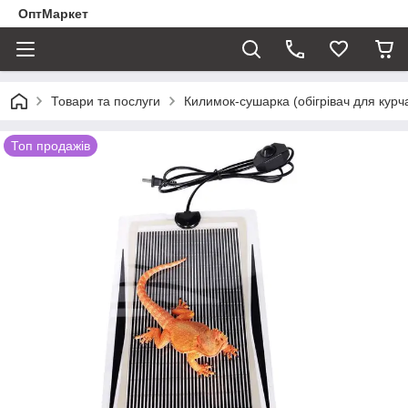
ОптМаркет
Товари та послуги
Килимок-сушарка (обігрівач для курчат
Топ продажів