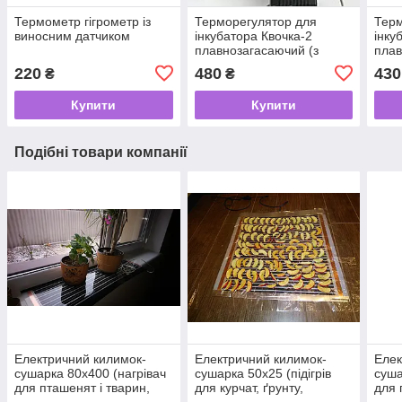
Термометр гігрометр із
Терморегулятор для
Терм
виносним датчиком
інкубатора Квочка-2
інку
плавнозагасаючий (з
плав
двома регулюваннями)
220
480
430
₴
₴
Купити
Купити
Подібні товари компанії
Електричний килимок-
Електричний килимок-
Елек
сушарка 80х400 (нагрівач
сушарка 50х25 (підігрів
суша
для пташенят і тварин,
для курчат, ґрунту,
для 