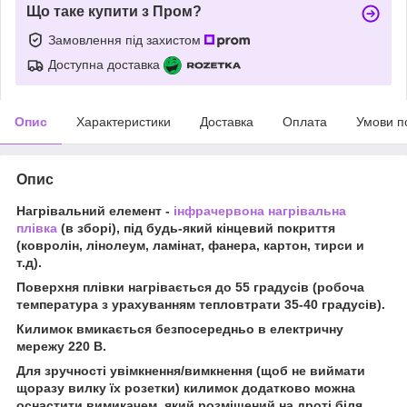
Що таке купити з Пром?
Замовлення під захистом
Доступна доставка
Опис
Характеристики
Доставка
Оплата
Умови п
Опис
Нагрівальний елемент -
інфрачервона нагрівальна
плівка
(в зборі), під будь-який кінцевий покриття
(ковролін, лінолеум, ламінат, фанера, картон, тирси и
т.д).
Поверхня плівки нагрівається до 55 градусів (робоча
температура з урахуванням тепловтрати 35-40 градусів).
Килимок вмикається безпосередньо в електричну
мережу 220 В.
Для зручності увімкнення/вимкнення (щоб не виймати
щоразу вилку їх розетки) килимок додатково можна
оснастити вимикачем, який розміщений на дроті біля