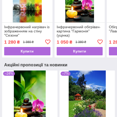
Інфрачервоний нагрівач із
Інфрачервоний обігрівач-
Обіг
зображенням на стіну
картина "Гармонія"
"Лав
"Сезони"
(уцінка)
1 280
1 050
1 2
₴
₴
1 380 ₴
1 380 ₴
Купити
Купити
Акційні пропозиції та новинки
–24%
–7%