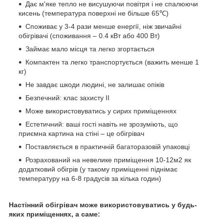
Дає м'яке тепло не висушуючи повітря і не спалюючи
кисень (температура поверхні не більше 65℃)
Споживає у 3-4 рази менше енергії, ніж звичайні
обігрівачі (споживання – 0.4 кВт або 400 Вт)
Займає мало місця та легко згортається
Компактен та легко транспортується (важить менше 1
кг)
Не завдає шкоди людині, не залишає опіків
Безпечний: клас захисту II
Може використовуватись у сирих приміщеннях
Естетичний: ваші гості навіть не зрозуміють, що
приємна картина на стіні – це обігрівач
Поставляється в практичній багаторазовій упаковці
Розрахований на невелике приміщення 10-12м2 як
додатковий обігрів (у такому приміщенні піднімає
температуру на 6-8 градусів за кілька годин)
Настінний обігрівач може використовуватись у будь-
яких приміщеннях, а саме: