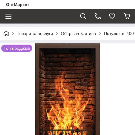
ОптМаркет
Товари та послуги
Обігрівач-картина
Потужність 400
Топ продажів