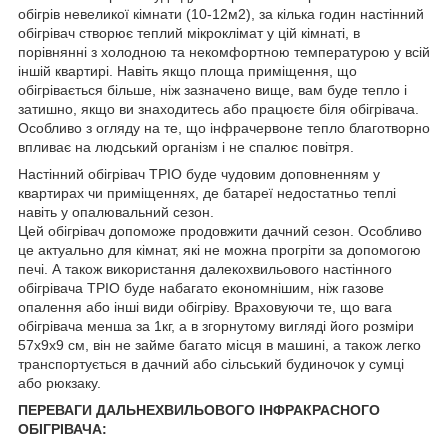
обігрів невеликої кімнати (10-12м2), за кілька годин настінний
обігрівач створює теплий мікроклімат у цій кімнаті, в
порівнянні з холодною та некомфортною температурою у всій
іншій квартирі. Навіть якщо площа приміщення, що
обігрівається більше, ніж зазначено вище, вам буде тепло і
затишно, якщо ви знаходитесь або працюєте біля обігрівача.
Особливо з огляду на те, що інфрачервоне тепло благотворно
впливає на людський організм і не спалює повітря.
Настінний обігрівач ТРІО буде чудовим доповненням у
квартирах чи приміщеннях, де батареї недостатньо теплі
навіть у опалювальний сезон.
Цей обігрівач допоможе продовжити дачний сезон. Особливо
це актуально для кімнат, які не можна прогріти за допомогою
печі. А також використання далекохвильового настінного
обігрівача ТРІО буде набагато економнішим, ніж газове
опалення або інші види обігріву. Враховуючи те, що вага
обігрівача менша за 1кг, а в згорнутому вигляді його розміри
57х9х9 см, він не займе багато місця в машині, а також легко
транспортується в дачний або сільський будиночок у сумці
або рюкзаку.
ПЕРЕВАГИ ДАЛЬНЕХВИЛЬОВОГО ІНФРАКРАСНОГО
ОБІГРІВАЧА: