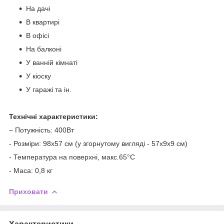
На дачі
В квартирі
В офісі
На балконі
У ванній кімнаті
У кіоску
У гаражі та ін.
Технічні характеристики:
– Потужність: 400Вт
- Розміри: 98х57 см (у згорнутому вигляді - 57х9х9 см)
- Температура на поверхні, макс.65°С
- Маса: 0,8 кг
Приховати