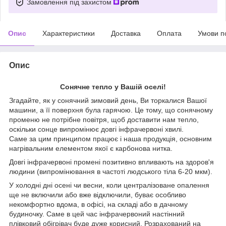
Замовлення під захистом
Опис
Характеристики
Доставка
Оплата
Умови п
Опис
Сонячне тепло у Вашій оселі!
Згадайте, як у сонячний зимовий день, Ви торкалися Вашої
машини, а її поверхня була гарячою. Це тому, що сонячному
променю не потрібне повітря, щоб доставити нам тепло,
оскільки сонце випромінює довгі інфрачервоні хвилі.
Саме за цим принципом працює і наша продукція, основним
нагрівальним елементом якої є карбонова нитка.
Довгі інфрачервоні промені позитивно впливають на здоров'я
людини (випромінювання в частоті людського тіла 6-20 мкм).
У холодні дні осені чи весни, коли централізоване опалення
ще не включили або вже відключили, буває особливо
некомфортно вдома, в офісі, на складі або в дачному
будиночку. Саме в цей час інфрачервоний настінний
плівковий обігрівач буде дуже корисний. Розрахований на