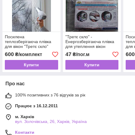
Посилена
"Третє скло" -
Пос
теплозберігаюча плівка
Енергозберігаюча плівка
тепл
для вікон "Третє скло"
для утеплення вікон
для 
(ThermoLayer) підвищеної
(ThermoLayer) на метраж
(The
600
47
600
₴/комплект
₴/пог.м
міцності 50 мкм
міцн
Купити
Купити
Про нас
100% позитивних з 76 відгуків за рік
Працює з 16.12.2011
м. Харків
вул. Золочівська, 26, Харків, Україна
Контакти