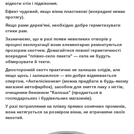
відкоти стін і підвіконня.
Ефект чудовий, якщо вікна пластикові (всередині немає
протягу).
Якщо рами дерев'яні, необхідно добре герметизувати
стики рам.
Зазначаємо, що в разі появи невеликих отворів у
процесі експлуатації вони елементарно ремонтуються
прозорим скотчем. Домагайтеся повної герметичності
всередині "плівко-скло пакета" — скла не будуть
обмерзувати й текти.
Двосторонній скотч практично не залишає слідів, але
якщо щось і залишилося — він добре відмивається
спиртом, «Антилісіконом» (можна придбати в будь-якому
магазині автофарбок), засобом для зняття лаку з нігтів,
очищеним бензином "Калоша" (продається в
господарських і будівельних магазинів).
У разі потрапляння на плівку прямих сонячних променів,
вона натягується за розміром вікна, не втрачаючи своїх
якостей.