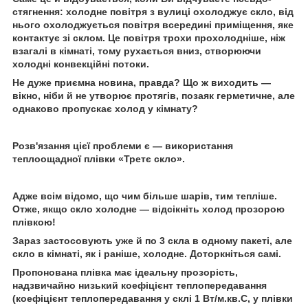
стягнення: холодне повітря з вулиці охолоджує скло, від
нього охолоджується повітря всередині приміщення, яке
контактує зі склом. Це повітря трохи прохолодніше, ніж
взагалі в кімнаті, тому рухається вниз, створюючи
холодні конвекційні потоки.
Не дуже приємна новина, правда? Що ж виходить —
вікно, ніби й не утворює протягів, позаяк герметичне, але
однаково пропускає холод у кімнату?
Розв'язання цієї проблеми є — використання
теплоощадної плівки «Третє скло».
Адже всім відомо, що чим більше шарів, тим тепліше.
Отже, якщо скло холодне — відсікніть холод прозорою
плівкою!
Зараз застосовують уже й по 3 скла в одному пакеті, але
скло в кімнаті, як і раніше, холодне. Доторкніться самі.
Пропонована плівка має ідеальну прозорість,
надзвичайно низький коефіцієнт теплопередавання
(коефіцієнт теплопередавання у склі 1 Вт/м.кв.С, у плівки