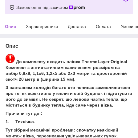
Замовлення під захистом
Опис
Характеристики
Доставка
Оплата
Умови п
Опис
До комплекту входить плівка ThermoLayer Original
Комплект з антистатичним напиленням розміром на
вибір 0,8х8, 1,1х6, 1,2х5 або 2х3 метри та двосторонній
скотч 20 метрів (ширина 15 мм).
З настанням холодів багато хто починає замислюватися
про те, як ефективно утеплити свій будинок і підготувати
його до зимівлі. Не секрет, що левова частка тепла, що
міститься в будинку тепла, йде саме через вікна.
Причини тут дві:
1. Технічна.
Тут зібрані механічні проблеми: спочатку неякісний
монтаж вікна, пересихання ущільнювальних гумок,