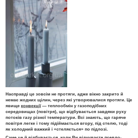
Насправді це зовсім не протяги, адже вікно закрито й
немає жодних щілин, через які утворювалися протяги. Це
явище
конвекції
— теплообмін у газоподібних
середовищах (повітря), що відбувається завдяки руху
потоків газу різної температури. Всі знають, що гаряче
повітря легке і тому підіймається вгору, під стелю, тоді
як холодний важкий і «стеляється» по підлозі.
Саме це й відбувається, коли Ви відчуваєте псевдо-