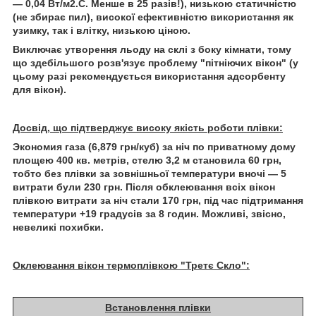
— 0,04 Вт/м2.С. Менше в 25 разів!), низькою статичністю
(не збирає пил), високої ефективністю використання як
узимку, так і влітку, низькою ціною.
Виключає утворення льоду на склі з боку кімнати, тому
що здебільшого розв'язує проблему "пітніючих вікон" (у
цьому разі рекомендується використання адсорбенту
для вікон).
Досвід, що підтверджує високу якість роботи плівки:
Экономия газа (6,879 грн/куб) за ніч по приватному дому
площею 400 кв. метрів, стелю 3,2 м становила 60 грн,
тобто без плівки за зовнішньої температури вночі — 5
витрати були 230 грн. Після обклеювання всіх вікон
плівкою витрати за ніч стали 170 грн, під час підтримання
температури +19 градусів за 8 годин. Можливі, звісно,
невеликі похибки.
Оклеювання вікон термоплівкою "Третє Скло":
Встановлення плівки