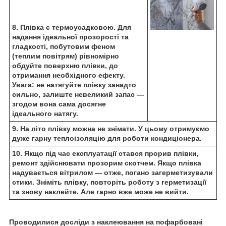
8. Плівка є термоусадковою. Для
надання ідеальної прозорості та
гладкості, побутовим феном
(теплим повітрям) рівномірно
обдуйте поверхню плівки, до
отримання необхідного ефекту.
Увага: не натягуйте плівку занадто
сильно, залиште невеликий запас —
згодом вона сама досягне
ідеального натягу.
9. На літо плівку можна не знімати. У цьому отримуємо
дуже гарну теплоізоляцію для роботи кондиціонера.
10. Якщо під час експлуатації стався прорив плівки,
ремонт здійснювати прозорим скотчем. Якщо плівка
надувається вітрилом — отже, погано загерметизували
стики. Зніміть плівку, повторіть роботу з герметизації
та знову наклейте. Але гарно вже може не вийти.
Проводилися досліди з наклеювання на пофарбовані