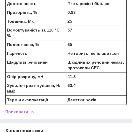
Довговічність
П'ять років і більше
Прозорість, %
0.93
Товщина, Мк
25
Всмоктуваність за 110 °C,
57
%
Подовження, %
65
Гарячість
Не горить, не плавиться
Шкідливі речовини
Шкідливих речовин немає,
протоколи СЕС
Опір розриву, мН
41.3
Зусилля розтягування, Н/
63.4
мм2
Термін експлуатації
Десятки років
Приховати
Характеристики