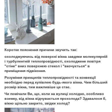
Коротке пояснення причини звучить так:
охолоджуючись від поверхні вікна завдяки молекулярній
і турбулентній теплопровідності, охолоджене повітря
"стіне" вниз поверхнею стекол і "вкочується" в
приміщення підвіконня.
Розуміння принципів теплопровідності та конвекції
необхідно перед купівлею будь-якого вікна. Чим більший
розмір вікна, тим важливіше це стає.
Чи помічали Ви, що, коли на вулиці холодно, особливо
взимку, від вікна відчувається прохолода? Здавалося б,
вікно щільно закрито, звідки холод?