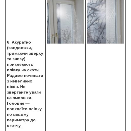
6. Акуратно
(завдовжки,
тримаючи зверху
та знизу)
приклеюють
плівку на скотч.
Радимо починати
з невеликих
вікон. Не
звертайте уваги
на зморшки.
Головне —
приклеїти плівку
по всьому
периметру до
скотчу.