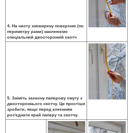
4. На чисту знежирену поверхню (по
периметру рами) наклеюємо
спеціальний двосторонній скотч
5. Зніміть захисну паперову смугу з
двостороннього скотчу. Це простіше
зробити, якщо перед клеєнням
роз'єднати край паперу та скотчу.