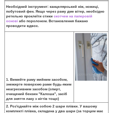
Необхідний інструмент: канцелярський ніж, ножиці,
побутовий фен. Якщо через раму дме вітер, необхідно
ретельно проклеїти стики
скотчем на паперовій
основі
або поролоном. Встановлення бажано
проводити вдвох.
1. Вимийте раму мийним засобом,
знежирте поверхню рами будь-яким
неагресивним засобом (спирт,
очищений бензин "Калоша", засіб
для зняття лаку з нігтів тощо)
2. Роз'єднайте між собою 2 шари плівки. У вашому
комплекті плівка, складена у два шари (за торцем має