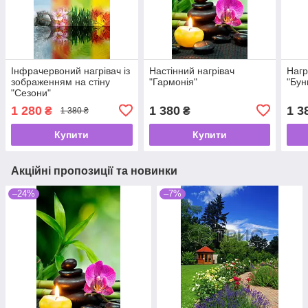
Інфрачервоний нагрівач із
Настінний нагрівач
Нагр
зображенням на стіну
"Гармонія"
"Бун
"Сезони"
1 280
1 380
1 3
₴
₴
1 380 ₴
Купити
Купити
Акційні пропозиції та новинки
–24%
–7%