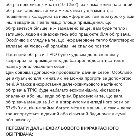
обігрів невеликої кімнати (10-12м2), за кілька годин настінний
обігрівач створює теплий мікроклімат у цій кімнаті, в
порівнянні з холодною та некомфортною температурою у всій
іншій квартирі. Навіть якщо площа приміщення, що
обігрівається більше, ніж зазначено вище, вам буде тепло і
затишно, якщо ви знаходитесь або працюєте біля обігрівача.
Особливо з огляду на те, що інфрачервоне тепло благотворно
впливає на людський організм і не спалює повітря.
Настінний обігрівач ТРІО буде чудовим доповненням у
квартирах чи приміщеннях, де батареї недостатньо теплі
навіть у опалювальний сезон.
Цей обігрівач допоможе продовжити дачний сезон. Особливо
це актуально для кімнат, які не можна прогріти за допомогою
печі. А також використання далекохвильового настінного
обігрівача ТРІО буде набагато економнішим, ніж газове
опалення або інші види обігріву. Враховуючи те, що вага
обігрівача менша за 1кг, а в згорнутому вигляді його розміри
57х9х9 см, він не займе багато місця в машині, а також легко
транспортується в дачний або сільський будиночок у сумці
або рюкзаку.
ПЕРЕВАГИ ДАЛЬНЕХВИЛЬОВОГО ІНФРАКРАСНОГО
ОБІГРІВАЧА: