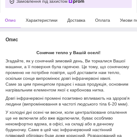
Замовлення під захистом
Опис
Характеристики
Доставка
Оплата
Умови п
Опис
Сонячне тепло у Вашій оселі!
Згадайте, як у сонячний зимовий день, Ви торкалися Вашої
машини, а її поверхня була гарячою. Це тому, що сонячному
променю не потрібне повітря, щоб доставити нам тепло,
оскільки сонце випромінює довгі інфрачервоні хвилі.
Саме за цим принципом працює і наша продукція, основним
нагрівальним елементом якої є карбонова нитка.
Довгі інфрачервоні промені позитивно впливають на здоров'я
людини (випромінювання в частоті людського тіла 6-20 мкм).
У холодні дні осені чи весни, коли централізоване опалення
ще не включили або вже відключили, буває особливо
некомфортно вдома, в офісі, на складі або в дачному
будиночку. Саме в цей час інфрачервоний настінний
плівковий обігрівач буде дуже корисний. Розрахований на