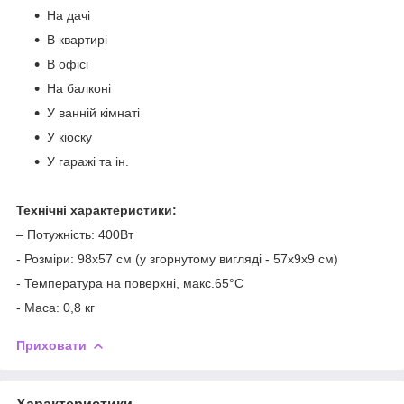
На дачі
В квартирі
В офісі
На балконі
У ванній кімнаті
У кіоску
У гаражі та ін.
Технічні характеристики:
– Потужність: 400Вт
- Розміри: 98х57 см (у згорнутому вигляді - 57х9х9 см)
- Температура на поверхні, макс.65°С
- Маса: 0,8 кг
Приховати