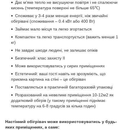
Дає м'яке тепло не висушуючи повітря і не спалюючи
кисень (температура поверхні не більше 65℃)
Споживає у 3-4 рази менше енергії, ніж звичайні
обігрівачі (споживання – 0.4 кВт або 400 Вт)
Займає мало місця та легко згортається
Компактен та легко транспортується (важить менше 1
кг)
Не завдає шкоди людині, не залишає опіків
Безпечний: клас захисту II
Може використовуватись у сирих приміщеннях
Естетичний: ваші гості навіть не зрозуміють, що
приємна картина на стіні – це обігрівач
Поставляється в практичній багаторазовій упаковці
Розрахований на невелике приміщення 10-12м2 як
додатковий обігрів (у такому приміщенні піднімає
температуру на 6-8 градусів за кілька годин)
Настінний обігрівач може використовуватись у будь-
яких приміщеннях, а саме: