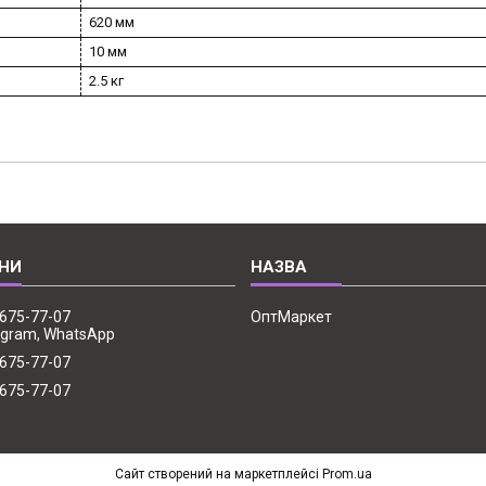
620 мм
10 мм
2.5 кг
 675-77-07
ОптМаркет
legram, WhatsApp
 675-77-07
 675-77-07
Сайт створений на маркетплейсі
Prom.ua