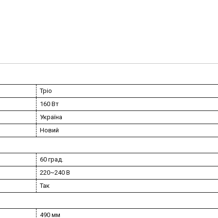
Тріо
160 Вт
Україна
Новий
60 град.
220~240 В
Так
490 мм