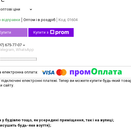
оптові ціни
о відправки
Оптом і в роздріб
Код:
01604
Купити
Купити з
97) 675-77-07
 Telegram, WhatsApp
ї підключені електронні платежі. Тепер ви можете купити будь-який това
и сайту.
в у будівлю тощо, як усередині приміщення, так і на вулиці;
исушить будь-яке взуття);