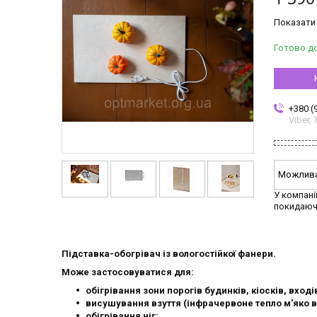
Показати 
Готово д
+380 (
Viber,
У компані
покидаюч
Підставка-обогрівач із вологостійкої фанери.
Може застосовуватися для:
обігрівання зони порогів будинків, кіосків, вході
висушування взуття (інфрачервоне тепло м'яко в
обігрівання ніг;