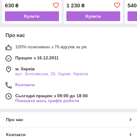
обігрія курника) 75 Вт
бджіл) 225 Вт
інку
630
1 230
540
₴
₴
Купити
Купити
Про нас
100% позитивних з 76 відгуків за рік
Працює з 16.12.2011
м. Харків
вул. Золочівська, 26, Харків, Україна
Контакти
Сьогодні працює з 09:00 до 18:00
Показати весь графік роботи
Про нас
Контакти