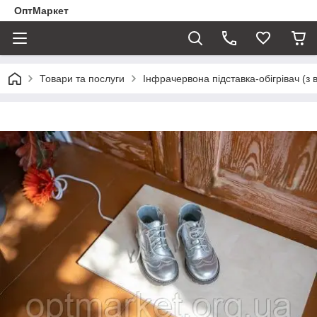
ОптМаркет
Товари та послуги
Інфрачервона підставка-обігрівач (з 