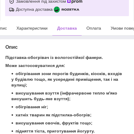
Замовлення під захистом
Доступна доставка
пис
Характеристики
Доставка
Оплата
Умови пове
Опис
Підставка-обогрівач із вологостійкої фанери.
Може застосовуватися для:
обігрівання зони порогів будинків, кіосків, входів
у будівлю тощо, як усередині приміщення, так і на
вулиці;
висушування взуття (інфрачервоне тепло м'яко
висушить будь-яке взуття);
обігрівання ніг;
хатніх тварин як підстилка-обогрів;
висушування овочів, фруктів тощо;
підняття тіста, приготування йогурту.