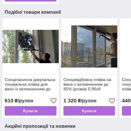
Подібні товари компанії
Сонцезахисна дзеркальна
Сонцевідбивна плівка на
Сонц
тонувальна плівка для
вікна з затемненням до
тону
вікон із затемненням до
85% (розмір 0,96х8
плів
85% (розмір 0,96х2,7
метрів), Original
зат
метра), Original
(роз
610
1 320
440
₴/рулон
₴/рулон
Origi
Купити
Купити
Акційні пропозиції та новинки