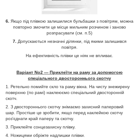
6.
Якщо під плівкою залишилися бульбашки з повітрям, можна
повторно змочити це місце мильним розчином і заново
розпрасувати (см. п.5)
7.
Допускаються незначні ділянки, під якими залишився
повітря.
На ефективність плівки це ніяк не впливає.
Варіант No2 — Приклеїти на раму за допомогою
спеціального двостороннього скотчу
1. Ретельно помийте скло та раму вікна. На чисту знежирену
поверхню (по рамі) наклеюємо спеціальний двосторонній
скотч.
2. З двостороннього скотчу знімаємо захисний паперовий
шар. Простіше це зробити, якщо перед наклейкою скотчу
роз'єднати край паперу та скотчу.
3. Приклейте сонцезахисну плівку.
4. Ножицями обріжте надлишки плівки.