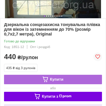
Дзеркальна сонцезахисна тонувальна плівка
для вікон із затемненням до 70% (розмір
0,7х2,7 метра), Original
Готово до відправки
Код: 1851-12
Опт і роздріб
440
₴/рулон
435 ₴
від 3 рулонів
Купити
або
Купити з