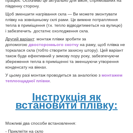
працює. Особливо це актуально для вікон, спрямованих на
південну сторону.
Щоб зменшити нагрівання скла — Ви можете змонтувати
плівку на зовнішньому склі рами. Це вимкне потрапляння
тепла в приміщення (т.к. тепло відводитиметься на вулицю)
і забезпечить достатнє охолодження скла.
Другий варіант
: монтаж плівки зробити за
допомогою
двостороннього скотчу
на раму, щоб плівка не
торкалася скла (тобто створити захисну штору). Цей варіант
також буде ефективний у зимову пору року, забезпечуючи
збереження тепла в приміщенні та зменшуючи утворення
конденсату на вікнах.
У цьому разі монтаж проводиться за аналогією з
монтажем
теплоощадної плівки
.
Інструкція як
встановити плівку:
Можливі два способи встановлення:
- Приклеїти на скло