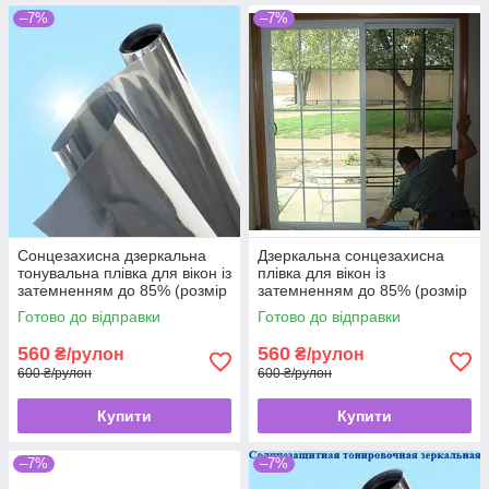
–7%
–7%
Сонцезахисна дзеркальна
Дзеркальна сонцезахисна
тонувальна плівка для вікон із
плівка для вікон із
затемненням до 85% (розмір
затемненням до 85% (розмір
0,96х2,5 метра), Original
0,96х2,5 метра), Original
Готово до відправки
Готово до відправки
560
560
₴/рулон
₴/рулон
600 ₴/рулон
600 ₴/рулон
Купити
Купити
–7%
–7%