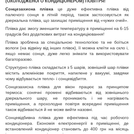
(ОХОЛОДЖЕНОГО КОНДИЦІОНЕРОМ) ПОВІТРЯ!
Сонцезахисна плівка
це дуже ефективна плівка від
палючого сонця в літній період, також застосовується як
дзеркальна плівка, що захищає приміщення від «чужих очей».
Плівка дає змогу зменшити температуру в приміщенні на 6-15
градусів без додаткових витрат на кондиціювання!
Плівка зроблена за спеціальною технологією та не боїться
вологи (на відміну від інших плівок), її можна клеїти на скло і,
якщо немає сонця, дуже легко знімати та використовувати
багаторазово.
Структурно плівка складається з 5 шарів, зовнішній шар плівки
містить алюмінієве покриття, напилене у вакуумі, завдяки
чому відбувається тепло- і сонцевідбиття.
Сонцезахисна плівка для вікон працює за принципом
термоса: сонячні промені відбиваються від зовнішнього
дзеркального шару, не проникають і не нагрівають
приміщення, а прохолодне повітря всередині приміщення
також відбивається й не може вийти назовні.
Сонцевідбивна плівка дуже ефективна під час робочого
кондиціонера. Економія електроенергії в приміщенні, де
встановлений кондиціонер становить до 400 грн на місяць