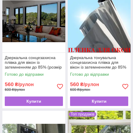
Дзеркальна сонцезахисна
Дзеркальна тонувальна
плівка для вікон із
сонцезахисна плівка для
затемненням до 85% (розмір
вікон із затемненням до 85%
0,96х2,5 метра), Original
(розмір 0,96х2,5 метра),
Готово до відправки
Готово до відправки
Original
560
560
₴/рулон
₴/рулон
600 ₴/рулон
600 ₴/рулон
Купити
Купити
Топ продажів