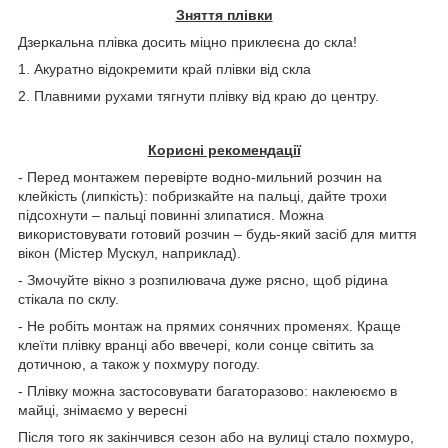
Зняття плівки
Дзеркальна плівка досить міцно приклеєна до скла!
1. Акуратно відокремити край плівки від скла
2. Плавними рухами тягнути плівку від краю до центру.
Корисні рекомендації
- Перед монтажем перевірте водно-мильний розчин на
клейкість (липкість): побризкайте на пальці, дайте трохи
підсохнути – пальці повинні злипатися. Можна
використовувати готовий розчин – будь-який засіб для миття
вікон (Містер Мускул, наприклад).
- Змочуйте вікно з розпилювача дуже рясно, щоб рідина
стікала по склу.
- Не робіть монтаж на прямих сонячних променях. Краще
клеїти плівку вранці або ввечері, коли сонце світить за
дотичною, а також у похмуру погоду.
- Плівку можна застосовувати багаторазово: наклеюємо в
майці, знімаємо у вересні
Після того як закінчився сезон або на вулиці стало похмуро,