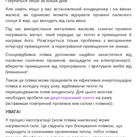
і окупиться лише за кілька днів.
Але навіть якщо у вас встановлений кондиціонер і на вікнах
жалюзі, ви однаково можете відчувати промені палючого
сонця й жар, що виходить від скла вікна.
Під час використання металевих жалюзів, сонячні промені
нагрівають метал, який передає це тепло в приміщення й
нагріває його. Розв'язується тільки проблема з вигорянням
інтер'єру приміщення, а перегрівання приміщення не зникає.
Сонцевідбивна плівка допоможе надійно захиститися від
палючих сонячних променів, заощадити на електроенергії,
вберегти приміщення від перегрівання, і врятувати меблі від
блякнення!
Також ця плівка може працювати як ефективна енергоощадна
плівка в холодну пору року, відбиваючи тепло та
перешкоджаючи появі конденсату. Для цього монтаж
необхідно зробити на
двусторонний скотч
на раму
(вставивши повітряний проміжок між склом і плівкою).
УВАГА!
У процесі експлуатації (коли плівка наклеєна) може
нагріватися скло. Це свідчить про блокування плівкою, що
надходить із сонячними променями тепла, тобто плівка