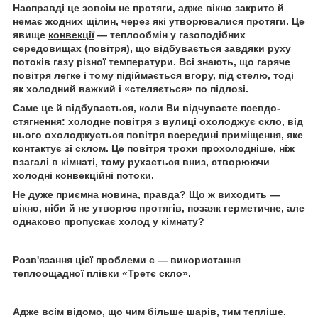
Насправді це зовсім не протяги, адже вікно закрито й
немає жодних щілин, через які утворювалися протяги. Це
явище
конвекції
— теплообмін у газоподібних
середовищах (повітря), що відбувається завдяки руху
потоків газу різної температури. Всі знають, що гаряче
повітря легке і тому підіймається вгору, під стелю, тоді
як холодний важкий і «стеляється» по підлозі.
Саме це й відбувається, коли Ви відчуваєте псевдо-
стягнення: холодне повітря з вулиці охолоджує скло, від
нього охолоджується повітря всередині приміщення, яке
контактує зі склом. Це повітря трохи прохолодніше, ніж
взагалі в кімнаті, тому рухається вниз, створюючи
холодні конвекційні потоки.
Не дуже приємна новина, правда? Що ж виходить —
вікно, ніби й не утворює протягів, позаяк герметичне, але
однаково пропускає холод у кімнату?
Розв'язання цієї проблеми є — використання
теплоощадної плівки «Третє скло».
Адже всім відомо, що чим більше шарів, тим тепліше.