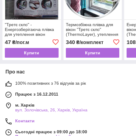
"Третє скло" -
Термозбіжна плівка для
Енер
Енергозберігаюча плівка
вікон "Третє скло"
віко
для утеплення вікон
(ThermoLayer), утеплення
(The
(ThermoLayer) на метраж
вікон та дверей
міцн
47
340
108
₴/пог.м
₴/комплект
мет
Купити
Купити
Про нас
100% позитивних з 76 відгуків за рік
Працює з 16.12.2011
м. Харків
вул. Золочівська, 26, Харків, Україна
Контакти
Сьогодні працює з 09:00 до 18:00