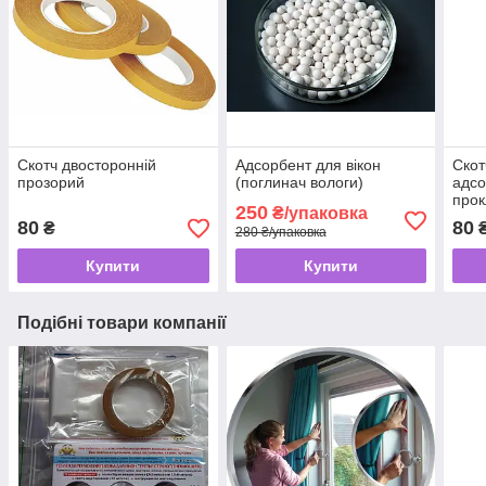
Скотч двосторонній
Адсорбент для вікон
Скот
прозорий
(поглинач вологи)
адсо
про
250
₴/упаковка
80
80
₴
280 ₴/упаковка
Купити
Купити
Подібні товари компанії