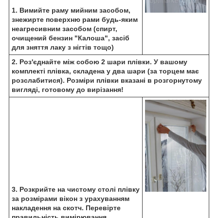
1. Вимийте раму мийним засобом,
знежирте поверхню рами будь-яким
неагресивним засобом (спирт,
очищений бензин "Калоша", засіб
для зняття лаку з нігтів тощо)
2. Роз'єднайте між собою 2 шари плівки. У вашому
комплекті плівка, складена у два шари (за торцем має
розслабитися).
Розміри плівки вказані в розгорнутому
вигляді, готовому до вирізання!
3. Розкрийте на чистому столі плівку
за розмірами вікон з урахуванням
накладення на скотч. Перевірте
правильність вимірювання,