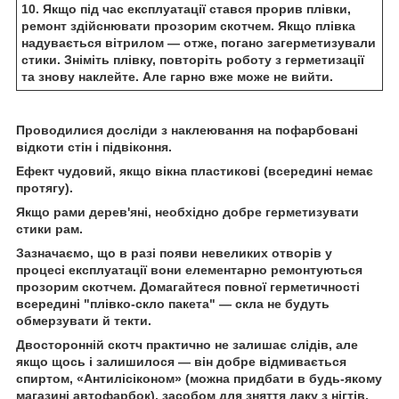
10. Якщо під час експлуатації стався прорив плівки,
ремонт здійснювати прозорим скотчем. Якщо плівка
надувається вітрилом — отже, погано загерметизували
стики. Зніміть плівку, повторіть роботу з герметизації
та знову наклейте. Але гарно вже може не вийти.
Проводилися досліди з наклеювання на пофарбовані
відкоти стін і підвіконня.
Ефект чудовий, якщо вікна пластикові (всередині немає
протягу).
Якщо рами дерев'яні, необхідно добре герметизувати
стики рам.
Зазначаємо, що в разі появи невеликих отворів у
процесі експлуатації вони елементарно ремонтуються
прозорим скотчем. Домагайтеся повної герметичності
всередині "плівко-скло пакета" — скла не будуть
обмерзувати й текти.
Двосторонній скотч практично не залишає слідів, але
якщо щось і залишилося — він добре відмивається
спиртом, «Антилісіконом» (можна придбати в будь-якому
магазині автофарбок), засобом для зняття лаку з нігтів,