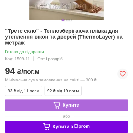
"Третє скло" - Теплозберігаюча плівка для
утеплення вікон та дверей (ThermoLayer) на
метраж
Готово до відправки
Код: 1509-11
Опт і роздріб
94
₴/пог.м
Мінімальна сума замовлення на сайті — 300 ₴
93 ₴
від 11 пог.м
92 ₴
від 19 пог.м
Купити
або
Купити з