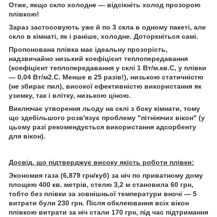
Отже, якщо скло холодне — відсікніть холод прозорою
плівкою!
Зараз застосовують уже й по 3 скла в одному пакеті, але
скло в кімнаті, як і раніше, холодне. Доторкніться самі.
Пропонована плівка має ідеальну прозорість,
надзвичайно низький коефіцієнт теплопередавання
(коефіцієнт теплопередавання у склі 1 Вт/м.кв.С, у плівки
— 0,04 Вт/м2.С. Менше в 25 разів!), низькою статичністю
(не збирає пил), високої ефективністю використання як
узимку, так і влітку, низькою ціною.
Виключає утворення льоду на склі з боку кімнати, тому
що здебільшого розв'язує проблему "пітніючих вікон" (у
цьому разі рекомендується використання адсорбенту
для вікон).
Досвід, що підтверджує високу якість роботи плівки:
Экономия газа (6,879 грн/куб) за ніч по приватному дому
площею 400 кв. метрів, стелю 3,2 м становила 60 грн,
тобто без плівки за зовнішньої температури вночі — 5
витрати були 230 грн. Після обклеювання всіх вікон
плівкою витрати за ніч стали 170 грн, під час підтримання