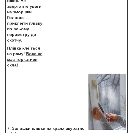
вікон. Не
звертайте уваги
на зморшки.
Головне —
приклеїти плівку
по всьому
периметру до
скотчу.
Плівка клеїться
на раму!
Вона не
має торкатися
скла!
7. Залишки плівки на краях акуратно