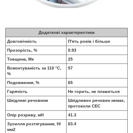
Додаткові характеристики
Довговічність
П'ять років і більше
Прозорість, %
0.93
Товщина, Мк
25
Всмоктуваність за 110 °C,
57
%
Подовження, %
65
Гарячість
Не горить, не плавиться
Шкідливі речовини
Шкідливих речовин немає,
протоколи СЕС
Опір розриву, мН
41.3
Зусилля розтягування, Н/
63.4
мм2