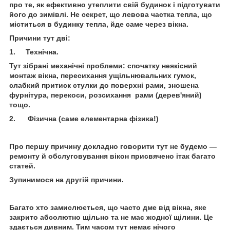
про те, як ефективно утеплити свій будинок і підготувати
його до зимівлі. Не секрет, що левова частка тепла, що
міститься в будинку тепла, йде саме через вікна.
Причини тут дві:
1. Технічна.
Тут зібрані механічні проблеми: спочатку неякісний
монтаж вікна, пересихання ущільнювальних гумок,
слабкий притиск стулки до поверхні рами, зношена
фурнітура, перекоси, розсихання рами (дерев'яний)
тощо.
2. Фізична (саме елементарна фізика!)
Про першу причину докладно говорити тут не будемо —
ремонту й обслуговування вікон присвячено ітак багато
статей.
Зупинимося на другій причини.
Багато хто замислюється, що часто дме від вікна, яке
закрито абсолютно щільно та не має жодної щілини. Це
здається дивним. Тим часом тут немає нічого