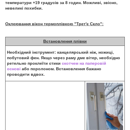
температури +19 градусів за 8 годин. Можливі, звісно,
невеликі похибки.
Оклеювання вікон термоплівкою "Трет'є Скло":
Встановлення плівки
Необхідний інструмент: канцелярський ніж, ножиці,
побутовий фен. Якщо через раму дме вітер, необхідно
ретельно проклеїти стики
скотчем на паперовій
основі
або поролоном. Встановлення бажано
проводити вдвох.