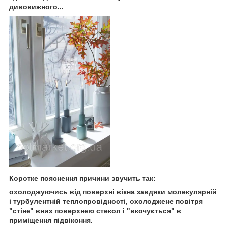
дивовижного...
Коротке пояснення причини звучить так:
охолоджуючись від поверхні вікна завдяки молекулярній
і турбулентній теплопровідності, охолоджене повітря
"стіне" вниз поверхнею стекол і "вкочується" в
приміщення підвіконня.