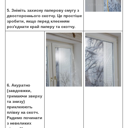
5. Зніміть захисну паперову смугу з
двостороннього скотчу. Це простіше
зробити, якщо перед клеєнням
роз'єднати край паперу та скотчу.
6. Акуратно
(завдовжки,
тримаючи зверху
та знизу)
приклеюють
плівку на скотч.
Радимо починати
з невеликих